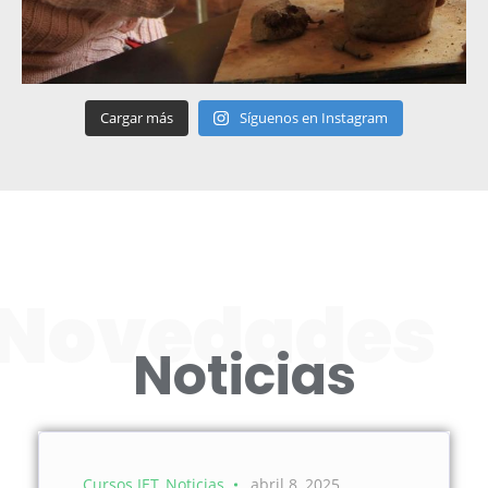
Cargar más
Síguenos en Instagram
Novedades
Noticias
Cursos IET
Noticias
abril 8, 2025