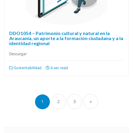
DDO1054 – Patrimonio cultural y natural en la
Araucanía, un aporte a la formación ciudadana y a la
identidad regional
Descargar
Sustentabilidad
4 sec read
Navegación
de
1
2
3
»
entradas