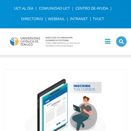
Saltar
UCT AL DÍA
COMUNIDAD UCT
CENTRO DE AYUDA
al
contenido
DIRECTORIO
WEBMAIL
INTRANET
TVUCT