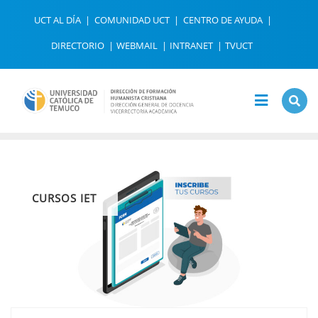
Saltar
UCT AL DÍA
COMUNIDAD UCT
CENTRO DE AYUDA
al
contenido
DIRECTORIO
WEBMAIL
INTRANET
TVUCT
CURSOS IET