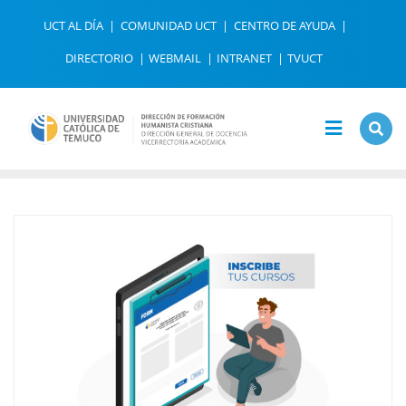
Saltar
UCT AL DÍA
COMUNIDAD UCT
CENTRO DE AYUDA
al
contenido
DIRECTORIO
WEBMAIL
INTRANET
TVUCT