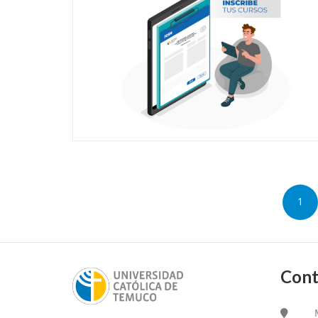
Na
de
1
en
Cont