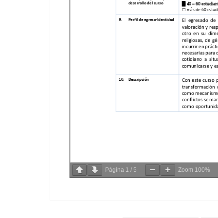
Página
1
/
5
Zoom
100%