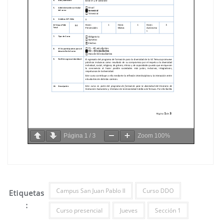
Página
1
/
3
Zoom
100%
Campus San Juan Pablo II
Curso DDO
Etiquetas
:
Curso presencial
Jueves
Sección 1