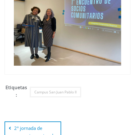
Etiquetas
Campus San Juan Pablo II
:
Navegación
de
2° jornada de
entradas