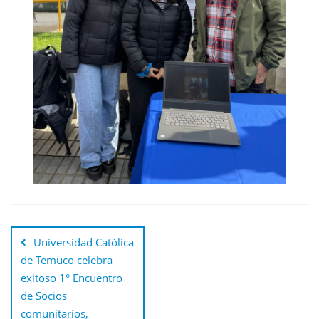
Navegación
de
Universidad Católica
entradas
de Temuco celebra
exitoso 1° Encuentro
de Socios
comunitarios,