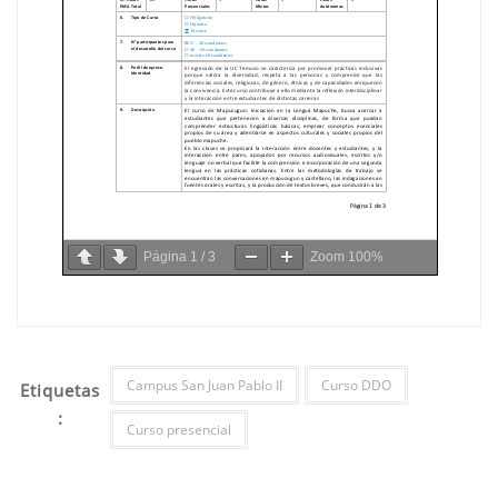
Página
1
/
3
Zoom
100%
Campus San Juan Pablo II
Curso DDO
Etiquetas
:
Curso presencial