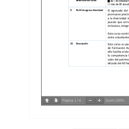
Página
1
/
4
Zoom
100%