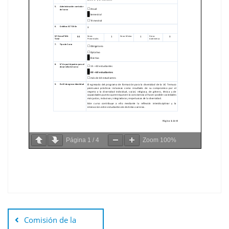
Página
1
/
4
Zoom
100%
Comisión de la